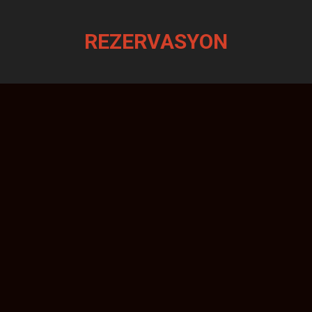
REZERVASYON
Keyifli anlar için
ŞİMDİ
REZERVASYON YAP
Aşağıdaki formu eksiksiz doldurarak rezervasyon talebinde
bulunabilirsiniz. Rezervasyon talebiniz bize ulaştıktan hemen
sonra sizi formda belirtmiş olduğunuz telefon numaranızdan