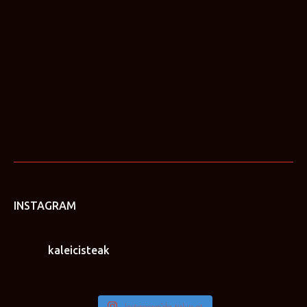
arayarak rezervasyonunuzu onaylayacağız.
INSTAGRAM
kaleicisteak
Instagram'da takip et